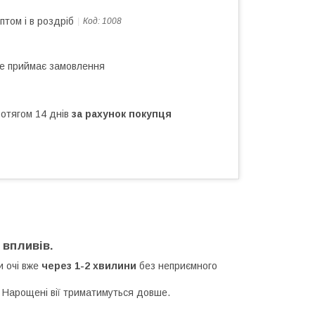
птом і в роздріб
Код:
1008
не приймає замовлення
ротягом 14 днів
за рахунок покупця
 впливів.
и очі вже
через 1-2 хвилини
без неприємного
. Нарощені вії триматимуться довше.