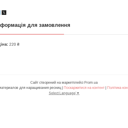
нформація для замовлення
іна:
220 ₴
Сайт створений на маркетплейсі
Prom.ua
Гипермаркет материалов для наращивания ресниц |
Поскаржитися на контент
|
Політика кон
Select Language
▼