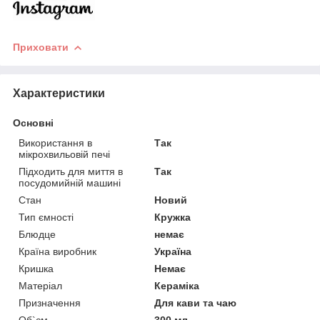
Приховати
Характеристики
Основні
Використання в
Так
мікрохвильовій печі
Підходить для миття в
Так
посудомийній машині
Стан
Новий
Тип ємності
Кружка
Блюдце
немає
Країна виробник
Україна
Кришка
Немає
Матеріал
Кераміка
Призначення
Для кави та чаю
Об`єм
300 мл