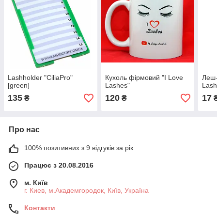
Lashholder "CiliaPro"
Кухоль фірмовий "I Love
Леш-
[green]
Lashes"
Lash
135
120
17
₴
₴
Про нас
100% позитивних з 9 відгуків за рік
Працює з 20.08.2016
м. Київ
г. Киев, м.Академгородок, Київ, Україна
Контакти