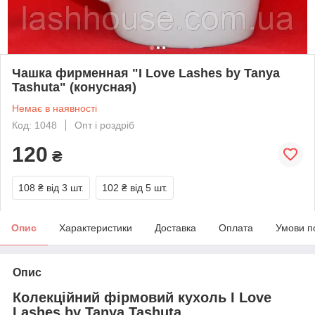
Чашка фирменная "I Love Lashes by Tanya
Tashuta" (конусная)
Немає в наявності
Код: 1048
Опт і роздріб
120
₴
108 ₴
від 3 шт.
102 ₴
від 5 шт.
Опис
Характеристики
Доставка
Оплата
Умови п
Опис
Колекційний фірмовий кухоль I Love
Lashes by Tanya Tashuta.