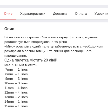
Опис
Характеристики
Доставка
Оплата
Умови п
Опис
Вії на знімних стрічках Cilia мають гарну фіксацію, водночас
розташовуються впорядковано та рівно.
«Мікс» розмірів в одній палетці забезпечує всіма необхідними
розмірами в певній товщині та вигині для повноцінного
нарощування.
Одна палетка містить 20 ліній.
MIX 7-15 мм містить:
7mm – 1 lines
8mm – 1 lines
9mm – 3 lines
10mm – 3 lines
11mm – 4 lines
12mm – 4 lines
13mm – 2 lines
14mm – 1 lines
15mm – 1 lines