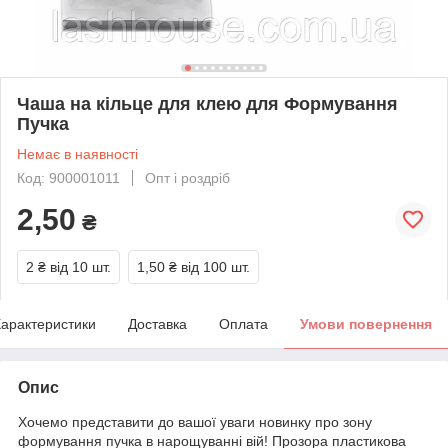
Чаша на кільце для клею для Формування
Пучка
Немає в наявності
Код: 900001011
Опт і роздріб
2,50
₴
2 ₴
від 10 шт.
1,50 ₴
від 100 шт.
арактеристики
Доставка
Оплата
Умови повернення
Опис
Хочемо представити до вашої уваги новинку про зону
формування пучка в нарощуванні вій! Прозора пластикова