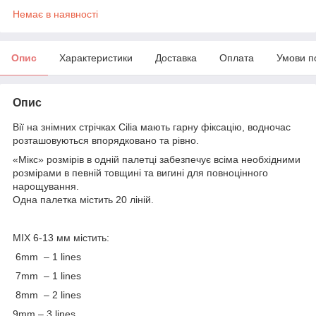
Немає в наявності
Опис
Характеристики
Доставка
Оплата
Умови п
Опис
Вії на знімних стрічках Cilia мають гарну фіксацію, водночас
розташовуються впорядковано та рівно.
«Мікс» розмірів в одній палетці забезпечує всіма необхідними
розмірами в певній товщині та вигині для повноцінного
нарощування.
Одна палетка містить 20 ліній.
MIX 6-13 мм містить:
6mm – 1 lines
7mm – 1 lines
8mm – 2 lines
9mm – 3 lines